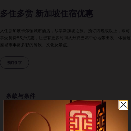
多住多赏 新加坡住宿优惠
入住新加坡卡尔顿城市酒店，尽享新加坡之旅。预订四晚或以上，即可
享受房费85折优惠，让您有更多时间从丹戎巴葛中心地带出发，体验这
座城市丰富多彩的餐饮、文化及景点。
预订住宿
条款与条件
此优惠适用于提前30天或更早预订且连续入住至少四晚的“提前
预订”客房，并以预订时的“最佳可用房价”为准。
房价需另加10%的服务费及现行政府税费。