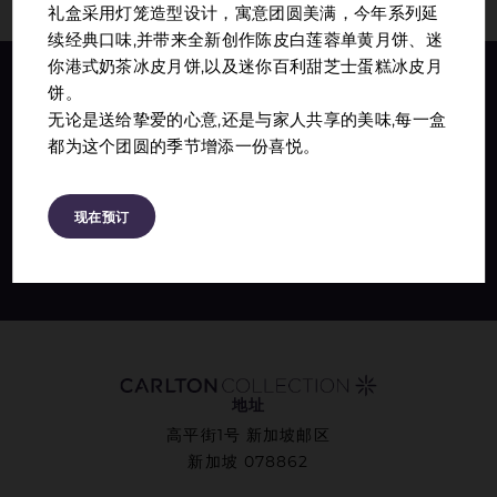
礼盒采用灯笼造型设计，寓意团圆美满，今年系列延
续经典口味,并带来全新创作陈皮白莲蓉单黄月饼、迷
你港式奶茶冰皮月饼,以及迷你百利甜芝士蛋糕冰皮月
饼。
加入我们的核心圈子
无论是送给挚爱的心意,还是与家人共享的美味,每一盒
都为这个团圆的季节增添一份喜悦。
接收精心挑选的优惠、餐饮推荐和时令体验；直接发送到您
的收件箱。
现在预订
加入我们的邮件列表
地址
高平街1号 新加坡邮区
新加坡 078862