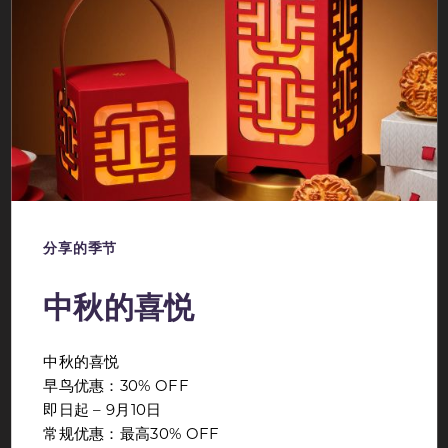
TRADING FLOOR
TRIPLE TRADE
分享的季节
Choose any 3 snacks from the selection below
中秋的喜悦
and any 3 drinks from our
house pours, wines, or spirits.
Every Wednesday, 3-8 PM, For $33
中秋的喜悦
早鸟优惠：30% OFF
即日起 – 9月10日
常规优惠：最高30% OFF