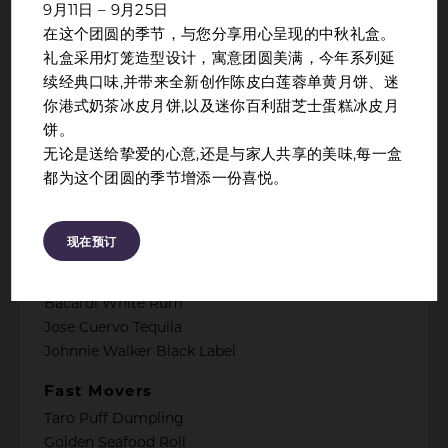
9月11日 – 9月25日
Capital Pours
在这个团圆的季节，与您分享用心呈现的中秋礼盒。
Beer ½ PINT :
礼盒采用灯笼造型设计，寓意团圆美满，今年系列延
Tiger
续经典口味,并带来全新创作陈皮白莲蓉单黄月饼、迷
Heineken
你港式奶茶冰皮月饼,以及迷你百利甜芝士蛋糕冰皮月
饼。
House Wines :
无论是送给挚爱的心意,还是与家人共享的美味,每一盒
Red
都为这个团圆的季节增添一份喜悦。
White
House Spirits :
现在预订
Gordon’s Gin
Absolut Vodka
Bacardi White Rum
Jose Cuervo Tequila
Johnnie Walker Black Label
Fast Movers
Taro Puff Dumpling
Golden Seafood Roll