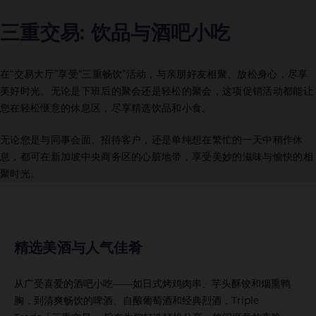
三重交易: 饮品与酒吧小吃
在“交易大厅”享受“三重畅饮”活动，与亲朋好友相聚、放松身心，尽享
美好时光。无论是下班后的聚会还是轻松的聚会，这项促销活动都能让
您在轻松惬意的休息区，尽享精选饮品和小食。
无论您是与同事会面、招待客户，还是单纯想在繁忙的一天中稍作休
息，都可在新加坡中央商务区的心脏地带，享受美妙的滋味与愉快的相
聚时光。
精选美酒与人气佳肴
从广受喜爱的酒吧小吃——如日式烤鸡肉串、芋头酥饺和烟熏鸭
胸，到清爽畅饮的啤酒、自酿葡萄酒和经典烈酒，Triple